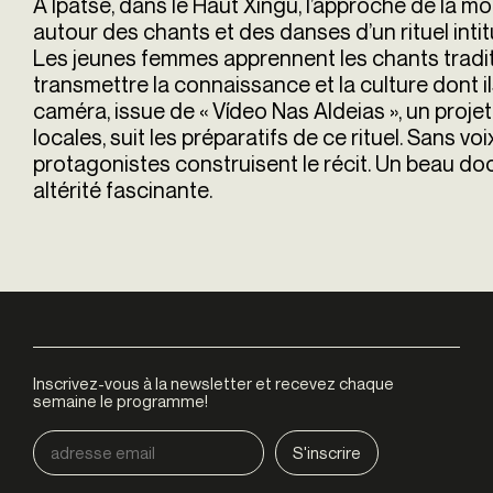
À Ipatse, dans le Haut Xingu, l’approche de la m
autour des chants et des danses d’un rituel inti
Les jeunes femmes apprennent les chants tradit
transmettre la connaissance et la culture dont il
caméra, issue de « Vídeo Nas Aldeias », un proj
locales, suit les préparatifs de ce rituel. Sans v
protagonistes construisent le récit. Un beau d
altérité fascinante.
Inscrivez-vous à la newsletter et recevez chaque
semaine le programme!