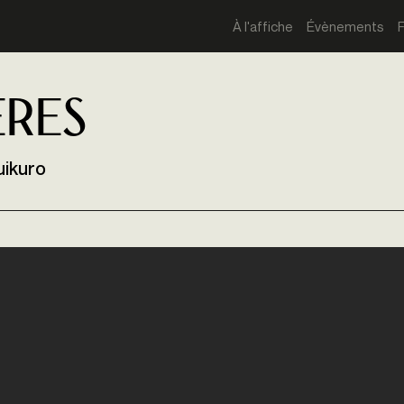
À l'affiche
Évènements
eres
uikuro