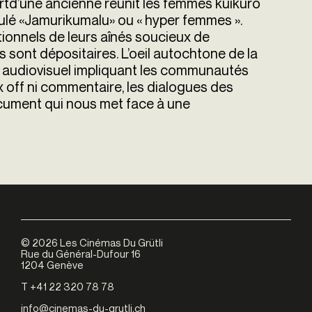
ortd’une ancienne réunit les femmes kuikuro
tulé «Jamurikumalu» ou « hyper femmes ».
ionnels de leurs aînés soucieux de
s sont dépositaires. L’oeil autochtone de la
et audiovisuel impliquant les communautés
oix off ni commentaire, les dialogues des
ocument qui nous met face à une
©
2026
Les Cinémas Du Grütli
Rue du Général-Dufour 16
1204 Genève
T +41 22 320 78 78
info@cinemas-du-grutli.ch