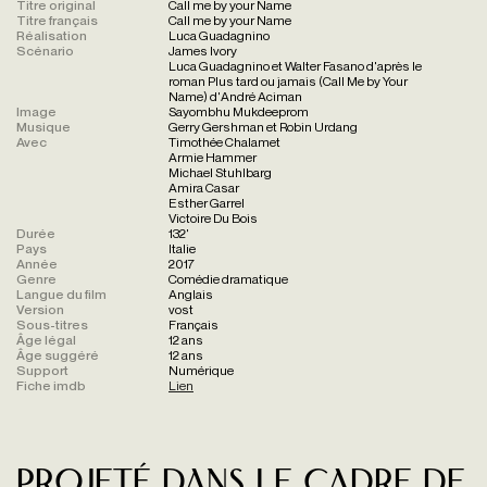
Titre original
Call me by your Name
Titre français
Call me by your Name
Réalisation
Luca Guadagnino
Scénario
James Ivory
Luca Guadagnino et Walter Fasano d'après le
roman Plus tard ou jamais (Call Me by Your
Name) d'André Aciman
Image
Sayombhu Mukdeeprom
Musique
Gerry Gershman et Robin Urdang
Avec
Timothée Chalamet
Armie Hammer
Michael Stuhlbarg
Amira Casar
Esther Garrel
Victoire Du Bois
Durée
132'
Pays
Italie
Année
2017
Genre
Comédie dramatique
Langue du film
Anglais
Version
vost
Sous-titres
Français
Âge légal
12 ans
Âge suggéré
12 ans
Support
Numérique
Fiche imdb
Lien
Projeté dans le cadre de