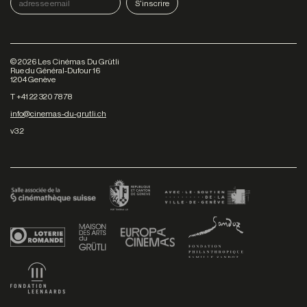
©
2026
Les Cinémas Du Grütli
Rue du Général-Dufour 16
1204 Genève
T +41 22 320 78 78
info@cinemas-du-grutli.ch
v3.2