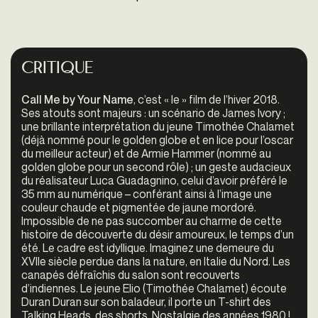
Critique
Call Me by Your Name
, c’est « le » film de l’hiver 2018.
Ses atouts sont majeurs : un scénario de James Ivory ;
une brillante interprétation du jeune Timothée Chalamet
(déjà nommé pour le golden globe et en lice pour l’oscar
du meilleur acteur) et de Armie Hammer (nommé au
golden globe pour un second rôle) ; un geste audacieux
du réalisateur Luca Guadagnino, celui d’avoir préféré le
35 mm au numérique – conférant ainsi à l’image une
couleur chaude et pigmentée de jaune mordoré.
Impossible de ne pas succomber au charme de cette
histoire de découverte du désir amoureux, le temps d’un
été. Le cadre est idyllique. Imaginez une demeure du
XVIIe siècle perdue dans la nature, en Italie du Nord. Les
canapés défraîchis du salon sont recouverts
d’indiennes. Le jeune Elio (Timothée Chalamet) écoute
Duran Duran sur son baladeur, il porte un T-shirt des
Talking Heads, des shorts. Nostalgie des années 1980 !