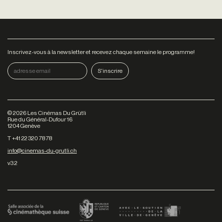
Inscrivez-vous à la newsletter et recevez chaque semaine le programme!
©
2026
Les Cinémas Du Grütli
Rue du Général-Dufour 16
1204 Genève
T +41 22 320 78 78
info@cinemas-du-grutli.ch
v3.2