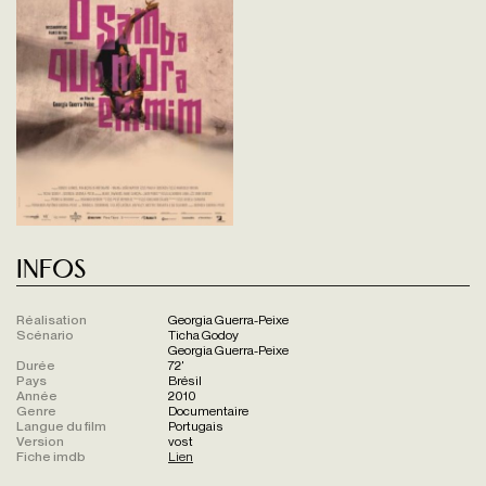
Infos
Réalisation
Georgia Guerra-Peixe
Scénario
Ticha Godoy
Georgia Guerra-Peixe
Durée
72'
Pays
Brésil
Année
2010
Genre
Documentaire
Langue du film
Portugais
Version
vost
Fiche imdb
Lien