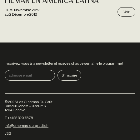
Filmar En América Latina
Du
19 Novembre 2012
Voir
au
2 Décembre 2012
Inscrivez-vous à la newsletter et recevez chaque semaine le programme!
©
2026
Les Cinémas Du Grütli
Rue du Général-Dufour 16
1204 Genève
T +41 22 320 78 78
info@cinemas-du-grutli.ch
v3.2