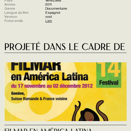
Pays
Venezuela
Année
2011
Genre
Documentaire
Langue du film
Espagnol
Version
vost
Fiche imdb
Lien
Projeté dans le cadre de