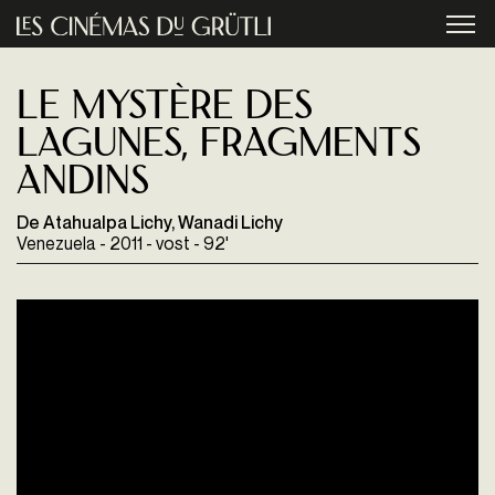
Aller au contenu principal
menu
Le Mystère Des
Lagunes, Fragments
Andins
De Atahualpa Lichy, Wanadi Lichy
Venezuela - 2011 - vost - 92'