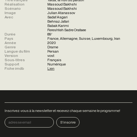
Réalisation
Massoud Bakhshi
Scénario
Massoud Bakhshi
Image
Julian Atanassov
Avec
Sadaf Asgari
Behnaz Jafari
Babak Karimi
Fereshteh Sadre Orafaee
Durée
89'
Pays
France, Allemagne, Suisse, Luxembourg, Iran
Année
2020
Genre
Drame
Langue du film
Persan
Version
vost
Sous-titres
Français
Support
Numérique
Fiche imdb
Lien
Inscrivez-vous à la newsletter et recevez chaque semaine le programme!