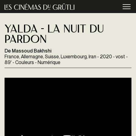
Aller au contenu principal
menu
Yalda - la nuit du
pardon
De Massoud Bakhshi
France, Allemagne, Suisse, Luxembourg, Iran - 2020 - vost -
89' - Couleurs - Numérique