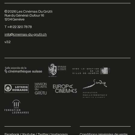
©
2026
Les Cinémas Du Grütli
Rue du Général-Dufour 16
1204 Genève
T +41 22 320 78 78
info@cinemas-du-grutli.ch
v3.2
Facebook
/
Youtube
/
Twitter
/
Instagram
Conditions générales de vente