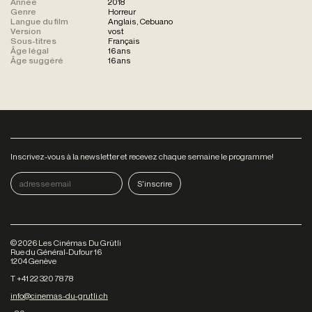
Année
2018
Genre
Horreur
Langue du film
Anglais, Cebuano
Version
vost
Sous-titres
Français
Âge légal
16 ans
Âge suggéré
16 ans
Inscrivez-vous à la newsletter et recevez chaque semaine le programme!
©
2026
Les Cinémas Du Grütli
Rue du Général-Dufour 16
1204 Genève
T +41 22 320 78 78
info@cinemas-du-grutli.ch