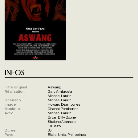
Infos
Titre original
Aswang
Réalisation
Gary Ambrosia
Michael Laurin
Scénario
Michael Laurin
Image
Howard Dean-Jones
Musique
Chance Pemberton
Avec
Michael Laurin
Bryan Billy Boone
Shelene Atanacio
Eli Razo
Durée
85'
Pays
Etats-Unis, Philippines