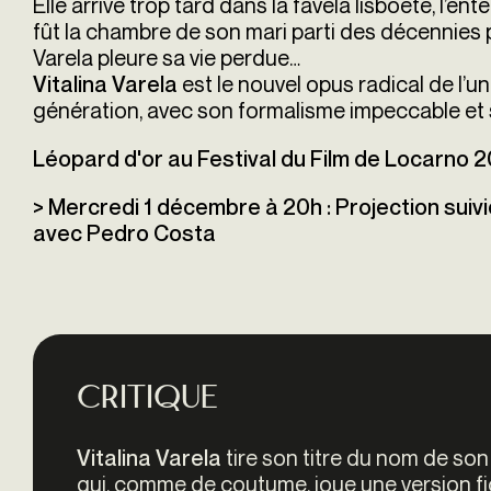
Elle arrive trop tard dans la favela lisboète, l’en
fût la chambre de son mari parti des décennies pl
Varela pleure sa vie perdue…
est le nouvel opus radical de l’un
Vitalina Varela
génération, avec son formalisme impeccable et 
Léopard d'or au Festival du Film de Locarno 
> Mercredi 1 décembre à 20h : Projection suiv
avec Pedro Costa
Critique
tire son titre du nom de so
Vitalina Varela
qui, comme de coutume, joue une version fi