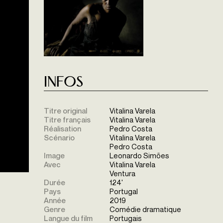
Infos
Titre original
Vitalina Varela
Titre français
Vitalina Varela
Réalisation
Pedro Costa
Scénario
Vitalina Varela
Pedro Costa
Image
Leonardo Simões
Avec
Vitalina Varela
Ventura
Durée
124'
Pays
Portugal
Année
2019
Genre
Comédie dramatique
Langue du film
Portugais