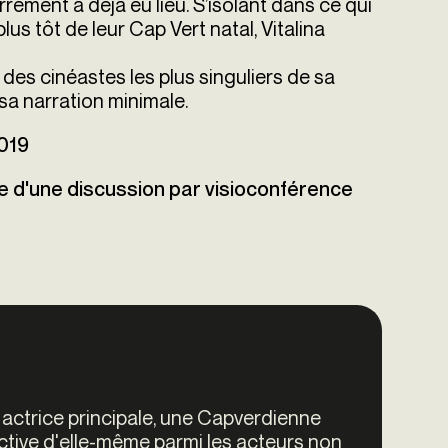
terrement a déjà eu lieu. S’isolant dans ce qui
us tôt de leur Cap Vert natal, Vitalina
 des cinéastes les plus singuliers de sa
sa narration minimale.
2019
ie d'une discussion par visioconférence
n actrice principale, une Capverdienne
ctive d'elle-même parmi les acteurs non