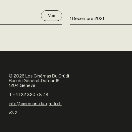
Voir
1 Décembre 2021
©
2026
Les Cinémas Du Grütli
Rue du Général-Dufour 16
1204 Genève
T +41 22 320 78 78
info@cinemas-du-grutli.ch
v3.2