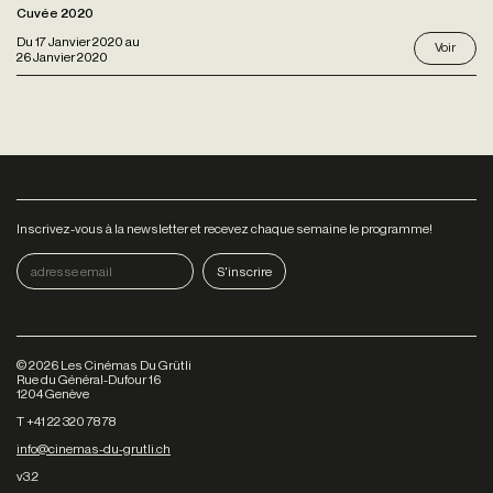
Cuvée 2020
Du
17 Janvier 2020
au
Voir
26 Janvier 2020
Inscrivez-vous à la newsletter et recevez chaque semaine le programme!
©
2026
Les Cinémas Du Grütli
Rue du Général-Dufour 16
1204 Genève
T +41 22 320 78 78
info@cinemas-du-grutli.ch
v3.2