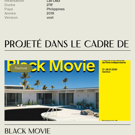
Réalisation
Lav Diaz
Durée
278'
Pays
Philippines
Année
2019
Version
vost
Projeté dans le cadre de
Festival
Black Movie