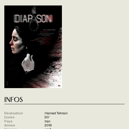
Infos
Réalisation
Hamed Tehrani
Durée
90'
Pays
Iran
Année
2019