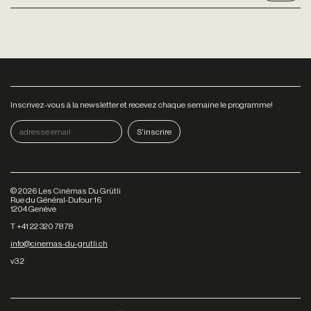
Inscrivez-vous à la newsletter et recevez chaque semaine le programme!
©
2026
Les Cinémas Du Grütli
Rue du Général-Dufour 16
1204 Genève
T +41 22 320 78 78
info@cinemas-du-grutli.ch
v3.2