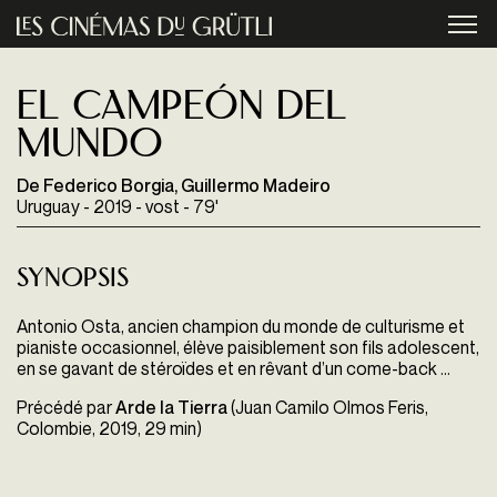
Aller au contenu principal
menu
El campeón del
mundo
De Federico Borgia, Guillermo Madeiro
Uruguay - 2019 - vost - 79'
Synopsis
Antonio Osta, ancien champion du monde de culturisme et
pianiste occasionnel, élève paisiblement son fils adolescent,
en se gavant de stéroïdes et en rêvant d’un come-back …
Précédé par
Arde la Tierra
(
Juan Camilo Olmos Feris,
Colombie, 2019, 29 min)