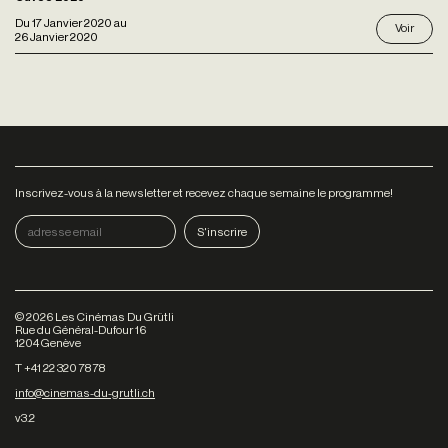
Du
17 Janvier 2020
au
Voir
26 Janvier 2020
Inscrivez-vous à la newsletter et recevez chaque semaine le programme!
©
2026
Les Cinémas Du Grütli
Rue du Général-Dufour 16
1204 Genève
T +41 22 320 78 78
info@cinemas-du-grutli.ch
v3.2