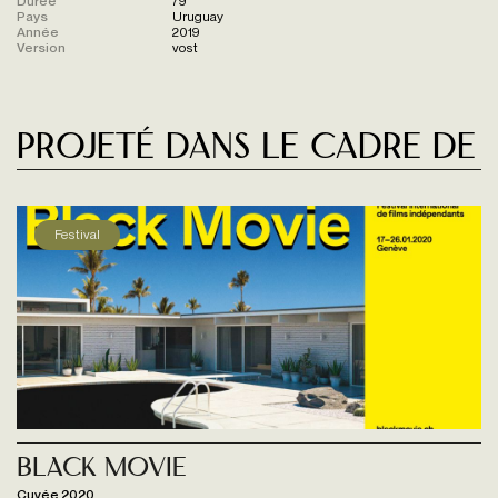
Durée
79'
Pays
Uruguay
Année
2019
Version
vost
Projeté dans le cadre de
Festival
Black Movie
Cuvée 2020