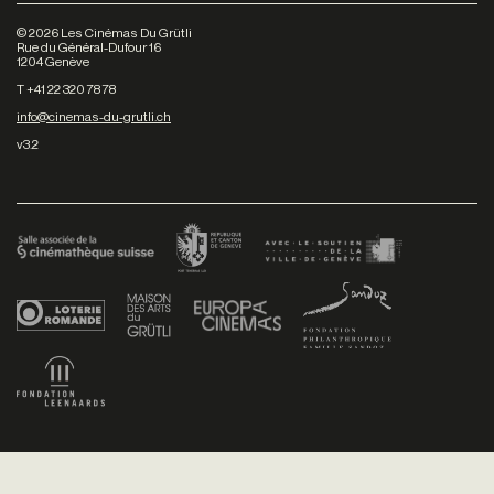
©
2026
Les Cinémas Du Grütli
Rue du Général-Dufour 16
1204 Genève
T +41 22 320 78 78
info@cinemas-du-grutli.ch
v3.2
Facebook
/
Youtube
/
Twitter
/
Instagram
Conditions générales de vente