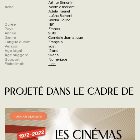
Arthur Simonini
Avec
Noémie merlant
Adèle Haenel
Luàna Bajrami
Valeria Golino
Durée
119'
Pays
France
Année
2019
Genre
Comédie dramatique
Langue du film
Français
Version
vost
Âge légal
12 ans
Âge suggéré
16 ans
Support
Numérique
Fiche imdb
Lien
Projeté dans le cadre de
Séance spéciale