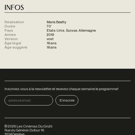
Infos
Réalisation
Maria Beatty
Durée
70'
Pays
Etats-Unis, Suisse, Allemagne
Année
2019
Version
vost
Âge légal
16 ans
Âge suggéré
16 ans
Inscrivez-vous à la newsletter et recevez chaque semaine le programme!
©
2026
Les Cinémas Du Grütli
Rue du Général-Dufour 16
1204 Genève