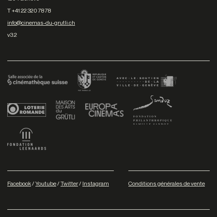
T +41 22 320 78 78
info@cinemas-du-grutli.ch
v3.2
Facebook
/
Youtube
/
Twitter
/
Instagram
Conditions générales de vente