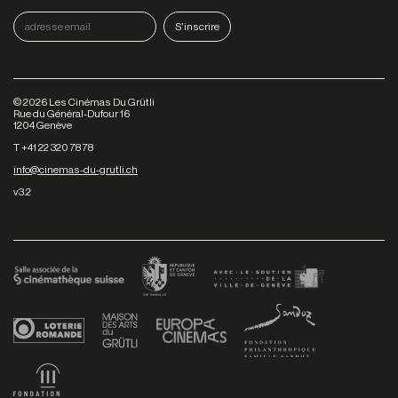
©
2026
Les Cinémas Du Grütli
Rue du Général-Dufour 16
1204 Genève
T +41 22 320 78 78
info@cinemas-du-grutli.ch
v3.2