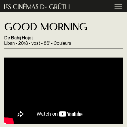
Aller au contenu principal
menu
Good Morning
De Bahij Hojeij
Liban - 2018 - vost - 86' - Couleurs