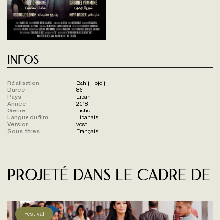
Infos
Réalisation
Bahij Hojeij
Durée
86'
Pays
Liban
Année
2018
Genre
Fiction
Langue du film
Libanais
Version
vost
Sous-titres
Français
Projeté dans le cadre de
Festival