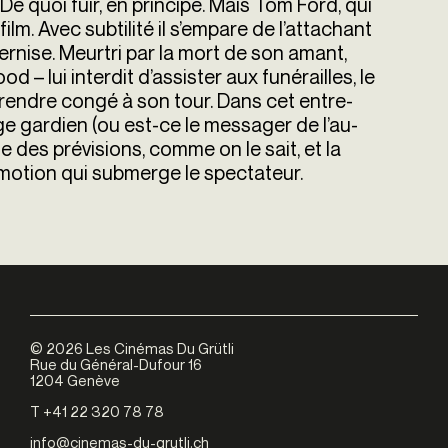
De quoi fuir, en principe. Mais Tom Ford, qui
lm. Avec subtilité il s’empare de l’attachant
rnise. Meurtri par la mort de son amant,
d – lui interdit d’assister aux funérailles, le
prendre congé à son tour. Dans cet entre-
nge gardien (ou est-ce le messager de l’au-
e des prévisions, comme on le sait, et la
motion qui submerge le spectateur.
©
2026
Les Cinémas Du Grütli
Rue du Général-Dufour 16
1204 Genève
T +41 22 320 78 78
info@cinemas-du-grutli.ch