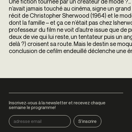
Une fiction tournée par un créateur de mode ?... 
n’avait jamais touché au cinéma, signe un grand fi
récit de Christopher Sherwood (1964) et le mode
dont la famille – et ça ce n’était pas chez Isherwoo
professeur du film ne voit d’autre issue que de 
deux de vie qui lui reste, un tentateur puis un a
delà ?) croisent sa route. Mais le destin se moqu
conclusion de cefilm endeuillé déclenche une é
Inscrivez-vous à la newsletter et recevez chaque
semaine le programme!