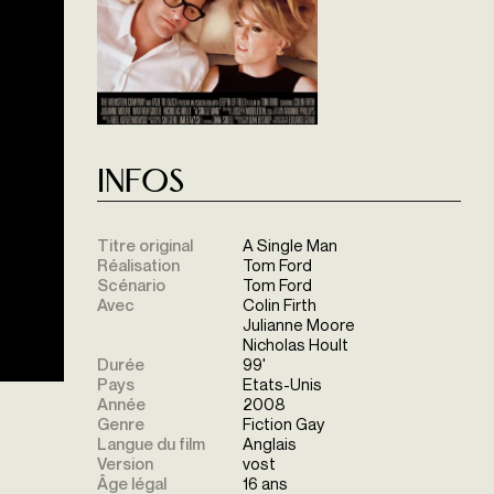
Infos
Titre original
A Single Man
Réalisation
Tom Ford
Scénario
Tom Ford
Avec
Colin Firth
Julianne Moore
Nicholas Hoult
Durée
99'
Pays
Etats-Unis
Année
2008
Genre
Fiction Gay
Langue du film
Anglais
Version
vost
Âge légal
16 ans