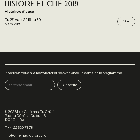
Histoire et cité 2019
Histoires d'eaux
Du
27 Mars 2019
au
30
Voir
Mars 2019
Inscrivez-vous à la newsletter et recevez chaque semaine le programme!
©
2026
Les Cinémas Du Grütli
Rue du Général-Dufour 16
1204 Genève
T +41 22 320 78 78
info@cinemas-du-grutli.ch