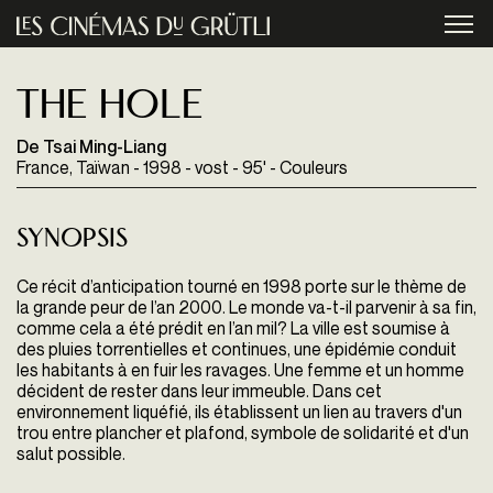
Aller au contenu principal
menu
The Hole
De Tsai Ming-Liang
France, Taïwan - 1998 - vost - 95' - Couleurs
Synopsis
Ce récit d’anticipation tourné en 1998 porte sur le thème de
la grande peur de l’an 2000. Le monde va-t-il parvenir à sa fin,
comme cela a été prédit en l’an mil? La ville est soumise à
des pluies torrentielles et continues, une épidémie conduit
les habitants à en fuir les ravages. Une femme et un homme
décident de rester dans leur immeuble. Dans cet
environnement liquéfié, ils établissent un lien au travers d'un
trou entre plancher et plafond, symbole de solidarité et d'un
salut possible.