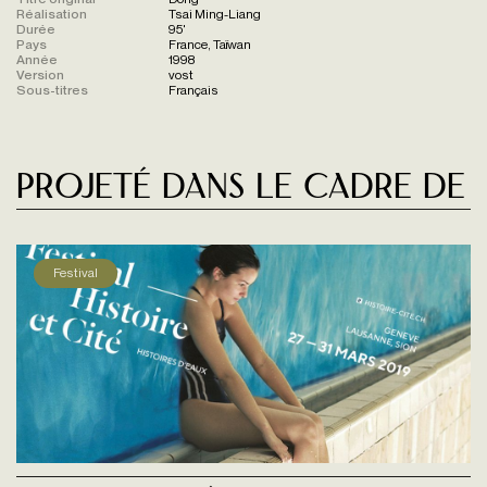
Réalisation
Tsai Ming-Liang
Durée
95'
Pays
France, Taïwan
Année
1998
Version
vost
Sous-titres
Français
Projeté dans le cadre de
Festival