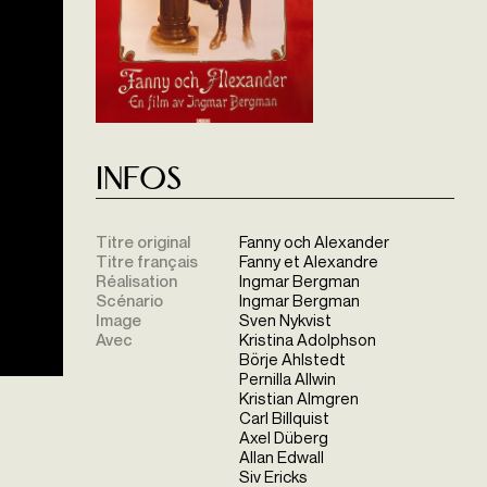
Infos
Titre original
Fanny och Alexander
Titre français
Fanny et Alexandre
Réalisation
Ingmar Bergman
Scénario
Ingmar Bergman
Image
Sven Nykvist
Avec
Kristina Adolphson
Börje Ahlstedt
Pernilla Allwin
Kristian Almgren
Carl Billquist
Axel Düberg
Allan Edwall
Siv Ericks