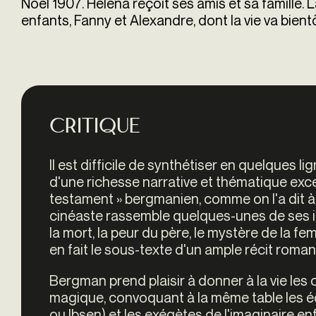
Noël 1907. Helena reçoit ses amis et sa famille. 
enfants, Fanny et Alexandre, dont la vie va bien
Critique
Il est difficile de synthétiser en quelques l
d'une richesse narrative et thématique except
testament » bergmanien, comme on l'a dit à
cinéaste rassemble quelques-unes de ses i
la mort, la peur du père, le mystère de la femm
en fait le sous-texte d'un ample récit roma
Bergman prend plaisir à donner à la vie les
magique, convoquant à la même table les é
ou Ibsen) et les exégètes de l'imaginaire en