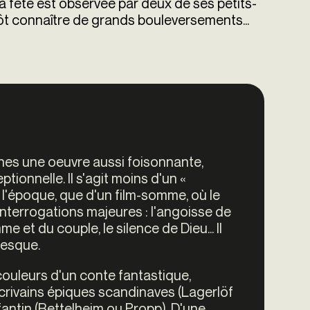
La fête est observée par deux de ses petits-
tôt connaître de grands bouleversements...
ignes une oeuvre aussi foisonnante,
ionnelle. Il s'agit moins d'un «
 l'époque, que d'un film-somme, où le
nterrogations majeures : l'angoisse de
e et du couple, le silence de Dieu... Il
nesque.
 couleurs d'un conte fantastique,
crivains épiques scandinaves (Lagerlöf
fantin (Bettelheim ou Propp). D'une