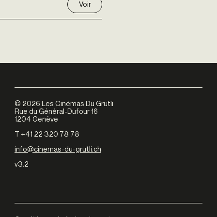
Voir
©
2026
Les Cinémas Du Grütli
Rue du Général-Dufour 16
1204 Genève
T +41 22 320 78 78
info@cinemas-du-grutli.ch
v3.2