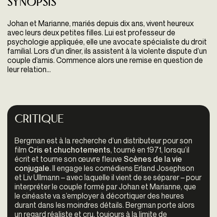
Synopsis
Johan et Marianne, mariés depuis dix ans, vivent heureux
avec leurs deux petites filles. Lui est professeur de
psychologie appliquée, elle une avocate spécialiste du droit
familial. Lors d’un dîner, ils assistent à la violente dispute d’un
couple d’amis. Commence alors une remise en question de
leur relation…
Critique
Bergman est à la recherche d’un distributeur pour son
film
Cris et chuchotements
, tourné en 1971, lorsqu’il
écrit et tourne son œuvre fleuve
Scènes de la vie
conjugale.
Il engage les comédiens Erland Josephson
et Liv Ullmann
– avec laquelle il vient de se séparer – pour
interpréter le couple formé par Johan et Marianne, que
le cinéaste va s’employer à décortiquer des heures
durant dans les moindres détails. Bergman porte alors
un regard réaliste et cru, toujours à la limite de