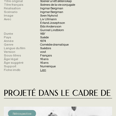
Titre original
Scener ur ett äktenskap
Titre français
Scènes de la vie conjugale
Réalisation
Ingmar Bergman
Scénario
Ingmar Bergman
Image
Sven Nykvist
Avec
Liv Ullmann
Erland Josephson
Bibi Andersson
Gunnel Lindblom
Durée
169'
Pays
Suède
Année
1974
Genre
Comédie dramatique
Langue du film
Suédois
Version
vost
Sous-titres
Français
Âge légal
16 ans
Âge suggéré
16 ans
Support
Numérique
Fiche imdb
Lien
Projeté dans le cadre de
Rétrospective