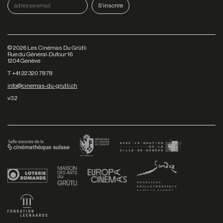
©
2026
Les Cinémas Du Grütli
Rue du Général-Dufour 16
1204 Genève
T +41 22 320 78 78
info@cinemas-du-grutli.ch
v3.2