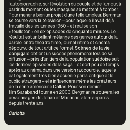
l’autobiographie, sur l’évolution du couple et de l’amour, à
partir du moment où les masques se mettent à tomber.
Pour mener à bien un projet d’une telle ampleur, Bergman
se tourne vers la télévision – pour laquelle il avait déjà
travaillé dès les années 1950 – et réalise son
« feuilleton » en six épisodes de cinquante minutes. Le
résultat est un brillant mélange des genres autour de la
parole, entre théâtre filmé, journal intime
et cinéma
dépourvu de tout artifice formel.
Scènes de la vie
conjugale
obtient un succès phénoménal lors de sa
diffusion – près d’un tiers de la population suédoise suit
les derniers épisodes de la saga – et sort peu de temps
après au cinéma dans une version raccourcie, laquelle
est également très bien accueillie par la critique et le
public étrangers – elle influencera même les créateurs
de la série américaine
Dallas
. Pour son dernier
film
Saraband
tourné en 2003, Bergman retrouvera les
personnages de Johan et Marianne, alors séparés
depuis trente ans.
Carlotta