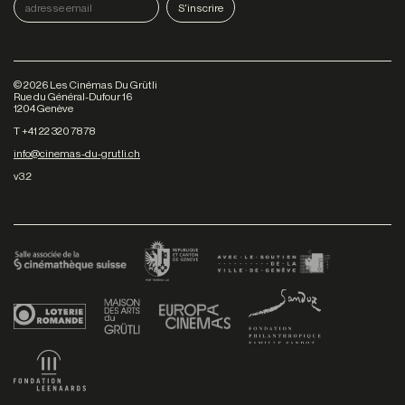
©
2026
Les Cinémas Du Grütli
Rue du Général-Dufour 16
1204 Genève
T +41 22 320 78 78
info@cinemas-du-grutli.ch
v3.2