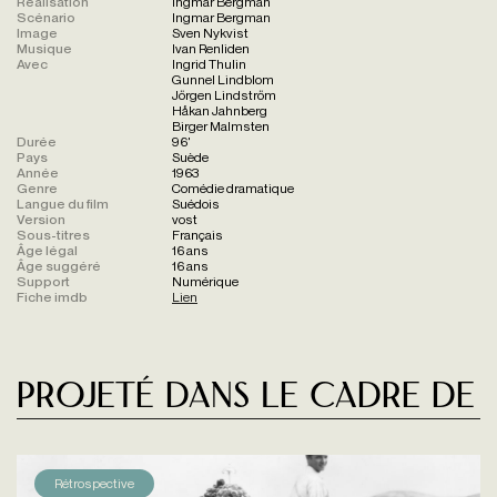
Réalisation
Ingmar Bergman
Scénario
Ingmar Bergman
Image
Sven Nykvist
Musique
Ivan Renliden
Avec
Ingrid Thulin
Gunnel Lindblom
Jörgen Lindström
Håkan Jahnberg
Birger Malmsten
Durée
96'
Pays
Suède
Année
1963
Genre
Comédie dramatique
Langue du film
Suédois
Version
vost
Sous-titres
Français
Âge légal
16 ans
Âge suggéré
16 ans
Support
Numérique
Fiche imdb
Lien
Projeté dans le cadre de
Rétrospective