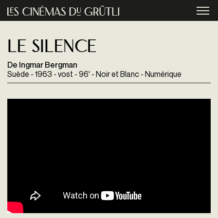
Aller au contenu principal
menu
Le Silence
De Ingmar Bergman
Suède - 1963 - vost - 96' - Noir et Blanc - Numérique