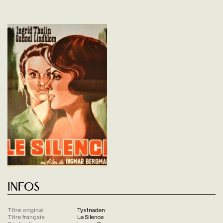
Infos
Titre original
Tystnaden
Titre français
Le Silence