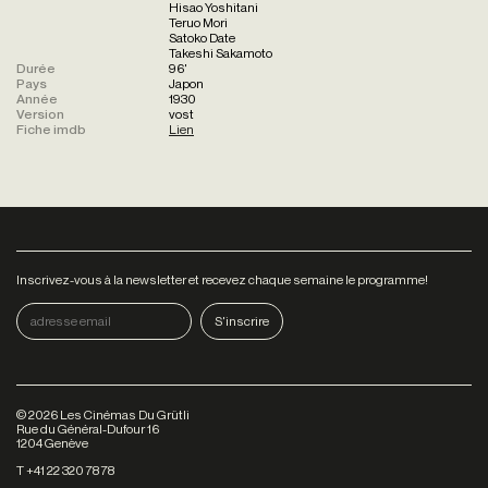
Hisao Yoshitani
Teruo Mori
Satoko Date
Takeshi Sakamoto
Durée
96'
Pays
Japon
Année
1930
Version
vost
Fiche imdb
Lien
Inscrivez-vous à la newsletter et recevez chaque semaine le programme!
©
2026
Les Cinémas Du Grütli
Rue du Général-Dufour 16
1204 Genève
T +41 22 320 78 78