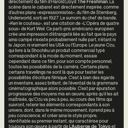
directement du film d’Harold Lloyd
The Freshman
. La
scène dans le cabaret est directement inspirée, comme
d’autres plans «expressionnistes», du film de Sternberg,
Underworld, sorti en 1927. Le surnom du chef de bande,
«Ken le couteau», est une citation de «L’Opéra de quatre
sous» de Kurt Weil. Ce parti-pris américano-européen
crée une impression d’étrangeté liée au fait que le pays
ainsi campé n’existe probablement nulle part, n’étant ni
le Japon, ni vraiment les USA ou l’Europe. Le jeune Ozu,
qui livre à la Shochiku un produit commercial typé
correspondant à la mode du moment, essaie
cependant dans ce film, pour son compte personnel,
toutes les possibilités de la caméra. Certains plans,
certains travellings ne sont là que pour tester les
possibilités d’écriture filmique. C’est à bien des égards
un inventaire, assez brillant, de l’éventail de la grammaire
cinématographique alors possible. C’est par épuration
progressive des moyens mis en œuvre, après qu’il les ait
maîtrisés, qu’Ozu va peu à peu, au cours des films qui
suivront, retenir les éléments correspondants à son
univers, dont, dans le même mouvement, il prend peu à
peu conscience, et créer ainsi le style propre,
identifiable au premier instant, qui caractérise pour
toujours son œuvre à partir de
L’Auberge de Tokyo
et