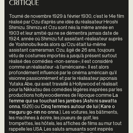
Critique
Tourné de novembre 1929 à février 1930, c’est le 14e film
réalisé par Ozu d’après une idée du réalisateur Hiroshi
Shimizu. Shimizu et Ozu sont nés la même année en
1903 et leur amitié qui ne se démentira jamais date de
1924, année où Shimizu fut assistant-réalisateur auprès
de Yoshinobu Ikeda alors qu’Ozu était lui-même
assistant cameraman. Ozu, âgé de 26 ans, toujours
vêtu de costumes importés a jusqu’à présent surtout
réalisé des comédies «non-sense»; il est considéré
comme un réalisateur «à l’américaine». Il est alors
profondément influencé par le cinéma américain qu’il
visionne passionnément et par le réalisateur japonais
Yutaka Abe, qui avait travaillé à Hollywood et réalisait
pour la Nikkatsu des comédies légères inspirées par les
productions hollywoodiennes de l’époque comme
La
femme qui se touchait les jambes
(
Ashi ni sawatta
onna
, 1926) ou
Cinq femmes autour de lui
(
Kare o
meguru go-nin no onna
). Les voitures, les bâtiments,
les machines à écrire, les joueurs de golf, les
trompettes, les hôtels, les affiches de films au mur tout
rappelle les USA. Les saluts amusants sont inspirés