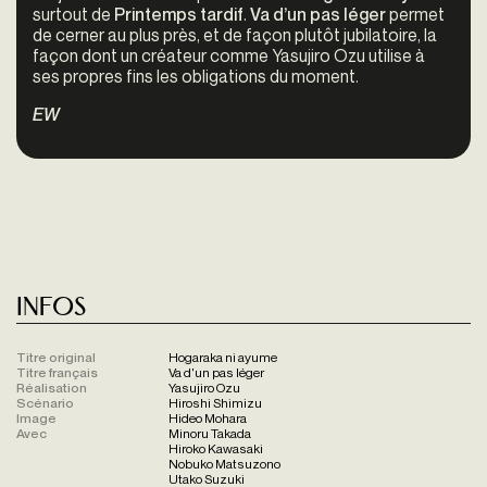
surtout de
Printemps tardif
.
Va d’un pas léger
permet
de cerner au plus près, et de façon plutôt jubilatoire, la
façon dont un créateur comme Yasujiro Ozu utilise à
ses propres fins les obligations du moment.
EW
Infos
Titre original
Hogaraka ni ayume
Titre français
Va d'un pas léger
Réalisation
Yasujiro Ozu
Scénario
Hiroshi Shimizu
Image
Hideo Mohara
Avec
Minoru Takada
Hiroko Kawasaki
Nobuko Matsuzono
Utako Suzuki