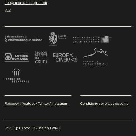
info@cinemas-du-grutli.ch
v3.2
Facebook
/
Youtube
/
Twitter
/
Instagram
Conditions générales de vente
Dev
+P plusproduit
- Design
TWKS