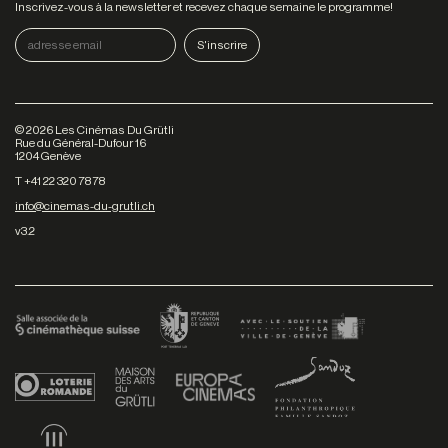
Inscrivez-vous à la newsletter et recevez chaque semaine le programme!
©
2026
Les Cinémas Du Grütli
Rue du Général-Dufour 16
1204 Genève
T +41 22 320 78 78
info@cinemas-du-grutli.ch
v3.2