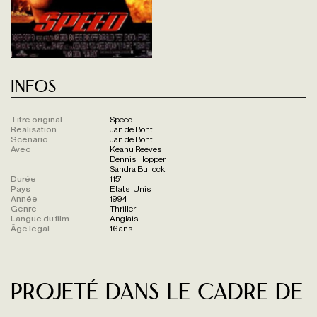
Infos
Titre original
Speed
Réalisation
Jan de Bont
Scénario
Jan de Bont
Avec
Keanu Reeves
Dennis Hopper
Sandra Bullock
Durée
115'
Pays
Etats-Unis
Année
1994
Genre
Thriller
Langue du film
Anglais
Âge légal
16 ans
Projeté dans le cadre de