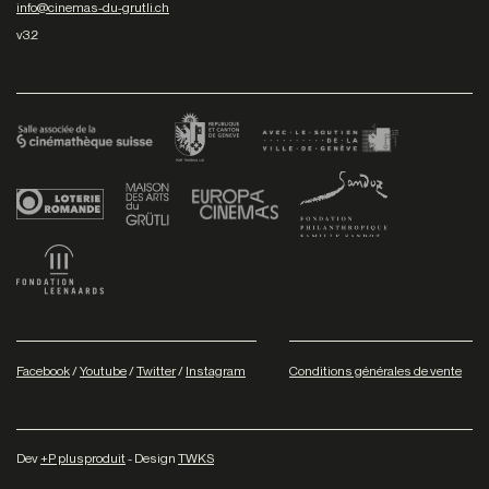
info@cinemas-du-grutli.ch
v3.2
Facebook
/
Youtube
/
Twitter
/
Instagram
Conditions générales de vente
Dev
+P plusproduit
- Design
TWKS