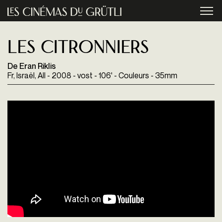
Aller au contenu principal
menu
Les Citronniers
De Eran Riklis
Fr, Israël, All - 2008 - vost - 106' - Couleurs - 35mm