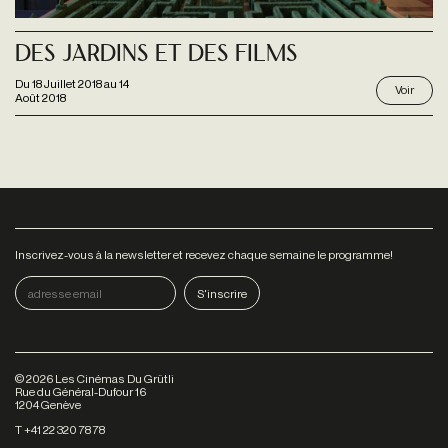
Des jardins et des films
Du
18 Juillet 2018
au
14
Voir
Août 2018
Inscrivez-vous à la newsletter et recevez chaque semaine le programme!
©
2026
Les Cinémas Du Grütli
Rue du Général-Dufour 16
1204 Genève
T +41 22 320 78 78