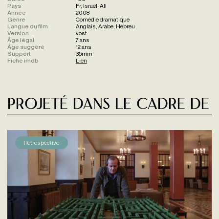
Pays
Fr, Israël, All
Année
2008
Genre
Comédie dramatique
Langue du film
Anglais, Arabe, Hebreu
Version
vost
Âge légal
7 ans
Âge suggéré
12 ans
Support
35mm
Fiche imdb
Lien
Projeté dans le cadre de
Rétrospective