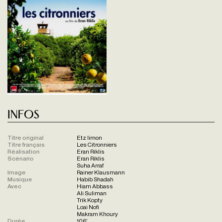
Infos
Titre original
Etz limon
Titre français
Les Citronniers
Réalisation
Eran Riklis
Scénario
Eran Riklis
Suha Arraf
Image
Rainer Klausmann
Musique
Habib Shadah
Avec
Hiam Abbass
Ali Suliman
Trik Kopty
Loai Nofi
Makram Khoury
Durée
106'