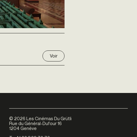
Voir
©
2026
Les Cinémas Du Grütli
Rue du Général-Dufour 16
1204 Genève