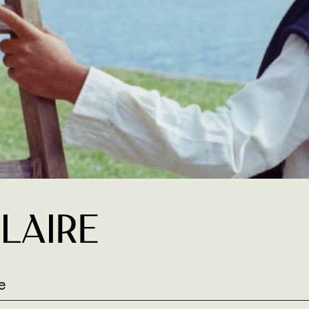
laire
e