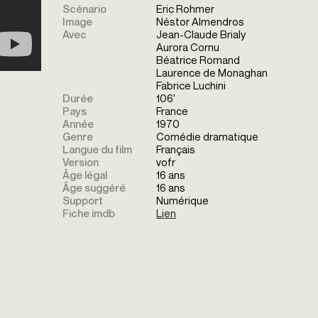
Scénario
Eric Rohmer
Image
Néstor Almendros
Avec
Jean-Claude Brialy
Aurora Cornu
Béatrice Romand
Laurence de Monaghan
Fabrice Luchini
Durée
106'
Pays
France
Année
1970
Genre
Comédie dramatique
Langue du film
Français
Version
vofr
Âge légal
16 ans
Âge suggéré
16 ans
Support
Numérique
Fiche imdb
Lien