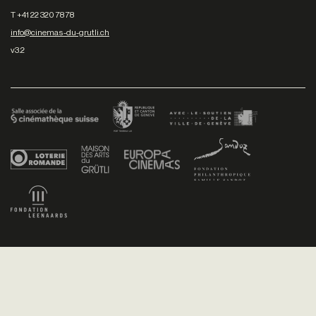
T +41 22 320 78 78
info@cinemas-du-grutli.ch
v3.2
Facebook
/
Youtube
/
Twitter
/
Instagram
Conditions générales de vente