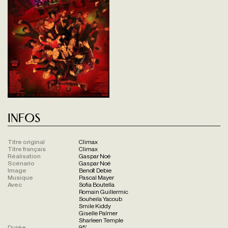
Infos
Titre original
Climax
Titre français
Climax
Réalisation
Gaspar Noé
Scénario
Gaspar Noé
Image
Benoît Debie
Musique
Pascal Mayer
Avec
Sofia Boutella
Romain Guillermic
Souheila Yacoub
Smile Kiddy
Giselle Palmer
Sharleen Temple
Durée
95'