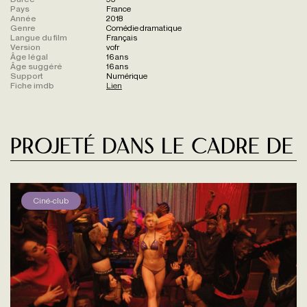
Pays
France
Année
2018
Genre
Comédie dramatique
Langue du film
Français
Version
vofr
Âge légal
16 ans
Âge suggéré
16 ans
Support
Numérique
Fiche imdb
Lien
Projeté dans le cadre de
Ciné-club