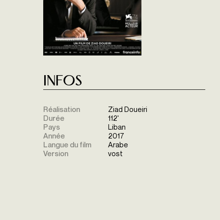
Infos
Réalisation
Ziad Doueiri
Durée
112'
Pays
Liban
Année
2017
Langue du film
Arabe
Version
vost