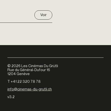
Voir
©
2026
Les Cinémas Du Grütli
Rue du Général-Dufour 16
1204 Genève
T +41 22 320 78 78
info@cinemas-du-grutli.ch
v3.2