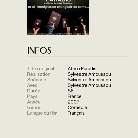
Infos
Titre original
Africa Paradis
Réalisation
Sylvestre Amoussou
Scénario
Sylvestre Amoussou
Avec
Sylvestre Amoussou
Durée
86'
Pays
France
Année
2007
Genre
Comédie
Langue du film
Français