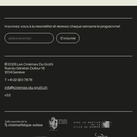
Inscrivez-vous à la newsletter et recevez chaque semaine le programme!
©
2026
Les Cinémas Du Grütli
Rue du Général-Dufour 16
1204 Genève
T +41 22 320 78 78
info@cinemas-du-grutli.ch
v3.2