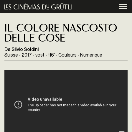
Aller au contenu principal
menu
Il Colore nascosto
delle cose
De Silvio Soldini
Suisse - 2017 - vost - 116' - Couleurs - Numérique