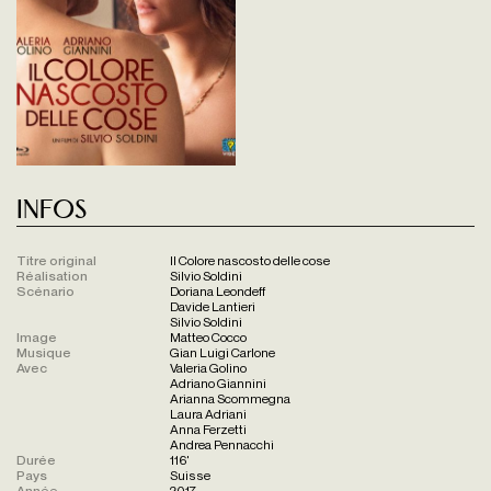
Infos
Titre original
Il Colore nascosto delle cose
Réalisation
Silvio Soldini
Scénario
Doriana Leondeff
Davide Lantieri
Silvio Soldini
Image
Matteo Cocco
Musique
Gian Luigi Carlone
Avec
Valeria Golino
Adriano Giannini
Arianna Scommegna
Laura Adriani
Anna Ferzetti
Andrea Pennacchi
Durée
116'
Pays
Suisse
Année
2017