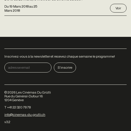
Du
19 Mars 2018
au
25
Voir
Mars 2018
Inscrivez-vous à la newsletter et recevez chaque semaine le programme!
©
2026
Les Cinémas Du Grütli
Rue du Général-Dufour 16
1204 Genève
T +41 22 320 78 78
info@cinemas-du-grutli.ch
v3.2