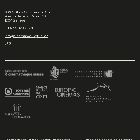
©
2026
Les Cinémas Du Grütli
Rue du Général-Dufour 16
1204 Genève
T +41 22 320 78 78
info@cinemas-du-grutli.ch
v3.2
Facebook
/
Youtube
/
Twitter
/
Instagram
Conditions générales de vente