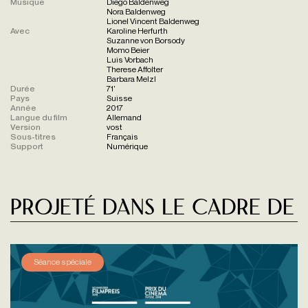
Musique
Diego Baldenweg
Nora Baldenweg
Lionel Vincent Baldenweg
Avec
Karoline Herfurth
Suzanne von Borsody
Momo Beier
Luis Vorbach
Therese Affolter
Barbara Melzl
Durée
71'
Pays
Suisse
Année
2017
Langue du film
Allemand
Version
vost
Sous-titres
Français
Support
Numérique
Projeté dans le cadre de
Séance spéciale