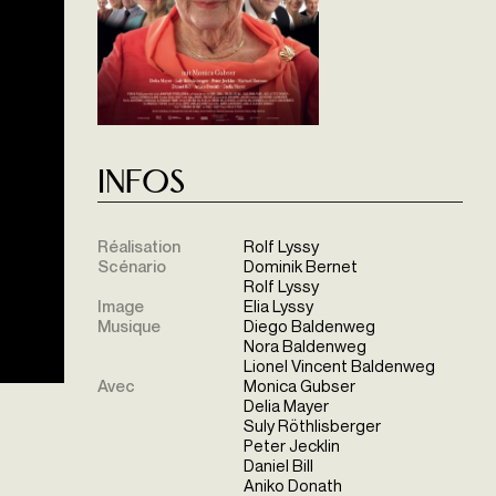
Infos
Réalisation
Rolf Lyssy
Scénario
Dominik Bernet
Rolf Lyssy
Image
Elia Lyssy
Musique
Diego Baldenweg
Nora Baldenweg
Lionel Vincent Baldenweg
Avec
Monica Gubser
Delia Mayer
Suly Röthlisberger
Peter Jecklin
Daniel Bill
Aniko Donath