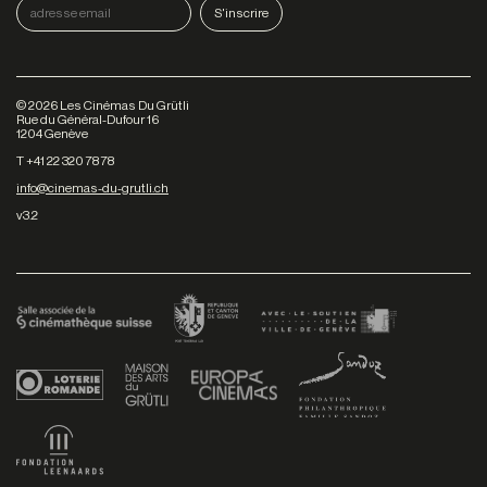
©
2026
Les Cinémas Du Grütli
Rue du Général-Dufour 16
1204 Genève
T +41 22 320 78 78
info@cinemas-du-grutli.ch
v3.2