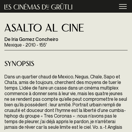
Aller au contenu principal
menu
Asalto al cine
De Iria Gomez Concheiro
Mexique - 2010 - 155'
Synopsis
Dans un quartier chaud de Mexico, Negus, Chale, Sapo et
Chata, amis de toujours, cherchent des moyens de tuer le
temps. L’idée de faire un casse dans un cinéma multiplex
commence à donner sens à leur vie, mais les quatre jeunes
ne se rendent pas compte qu’elle peut compromettre le seul
bien qu’ils possèdent : leur amitié. Portrait urbain rempli de
cruauté et douceur dont l’hymne est la liberté d’une cumbia-
hiphop du groupe « Tres Coronas » : nous n’avons pas le
temps de pleurer, j’ai déjà appris le pardon, je n’arrêterai
jamais de rêver car la seule limite est le ciel. Vo. s.-t Anglais