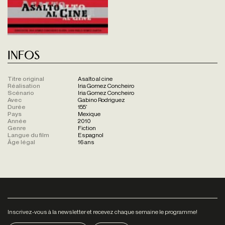
Infos
Titre original
Asalto al cine
Réalisation
Iria Gomez Concheiro
Scénario
Iria Gomez Concheiro
Avec
Gabino Rodriguez
Durée
155'
Pays
Mexique
Année
2010
Genre
Fiction
Langue du film
Espagnol
Âge légal
16 ans
Inscrivez-vous à la newsletter et recevez chaque semaine le programme!