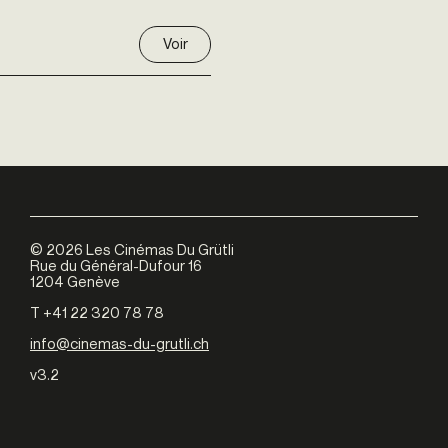
Voir
©
2026
Les Cinémas Du Grütli
Rue du Général-Dufour 16
1204 Genève
T +41 22 320 78 78
info@cinemas-du-grutli.ch
v3.2