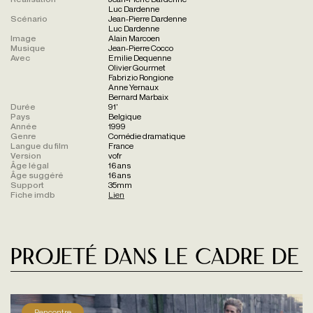
Luc Dardenne
Scénario
Jean-Pierre Dardenne
Luc Dardenne
Image
Alain Marcoen
Musique
Jean-Pierre Cocco
Avec
Emilie Dequenne
Olivier Gourmet
Fabrizio Rongione
Anne Yernaux
Bernard Marbaix
Durée
91'
Pays
Belgique
Année
1999
Genre
Comédie dramatique
Langue du film
France
Version
vofr
Âge légal
16 ans
Âge suggéré
16 ans
Support
35mm
Fiche imdb
Lien
Projeté dans le cadre de
Rencontre