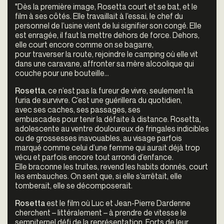
"Dès la première image, Rosetta court et se bat, et le
film à ses côtés. Elle travaillait à l’essai, le chef du
personnel de l’usine vient de lui signifier son congé. Elle
est enragée, il faut la mettre dehors de force. Dehors,
elle court encore comme on se bagarre,
pour traverser la route, rejoindre le camping où elle vit
dans une caravane, affronter sa mère alcoolique qui
couche pour une bouteille…
Rosetta
, ce n’est pas la fureur de vivre, seulement la
furia de survivre. C’est une guérillera du quotidien,
avec ses caches, ses passages, ses
embuscades pour tenir la défaite à distance. Rosetta,
adolescente au ventre douloureux de fringales indicibles
ou de grossesses inavouables, au visage parfois
marqué comme celui d’une femme qui aurait déjà trop
vécu et parfois encore tout arrondi d’enfance.
Elle braconne les truites, revend les habits donnés, court
les embauches. On sent que, si elle s’arrêtait, elle
tomberait, elle se décomposerait.
Rosetta
est le film où Luc et Jean-Pierre Dardenne
cherchent – littéralement – à prendre de vitesse le
sempiternel défi de la représentation. Forts de leur