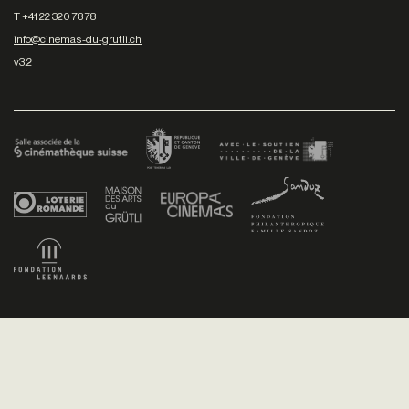
T +41 22 320 78 78
info@cinemas-du-grutli.ch
v3.2
Facebook
/
Youtube
/
Twitter
/
Instagram
Conditions générales de vente