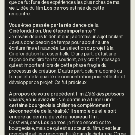
que ce fut l’une des expériences les plus riches de ma
vie. L’idée du film
Los perros
est née de cette
rencontre.
Vous êtes passée par la résidence de la
Cinéfondation. Une étape importante ?
Je savais depuis le début que j’abordais un sujet brûlant.
J’avais donc besoin de temps pour aboutir à une
écriture fine et nuancée. La sélection du projet à la
Cinéfondation fut essentielle. D’une part, c’était une
façon de me dire "on te soutient, on y croit", message
qui est important lors de cette phase fragile du
processus de création. D’autre part, cela m’a donné du
temps et de la qualité de concentration pour réfléchir et
développer ce projet. Ce fut précieux.
À propos de votre précédent film,
L'été des poissons
volants
, vous aviez dit : "Je continue à filmer une
certaine bourgeoisie chilienne complètement
déconnectée de la réalité." Il semble qu'elle soit
encore au centre de votre nouveau film...
C’est vrai, dans
Los perros
, je filme encore cette
bourgeoisie, mais ce qui est au cœur du film, c’est leur
complicité et leur responsabilité dans la dictature. On ne