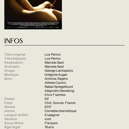
Infos
Titre original
Los Perros
Titre français
Los Perros
Réalisation
Marcela Said
Scénario
Marcela Said
Image
George Lechaptois
Musique
Grégoire Auger
Avec
Antonia Zegers
Alfredo Castro
Rafael Spregelburd
Alejandro Sieveking
Elvis Fuentes
Durée
94'
Pays
Chili, Suisse, France
Année
2017
Genre
Comédie dramatique
Langue du film
Espagnol
Version
vost
Sous-titres
Français
Âge légal
16 ans