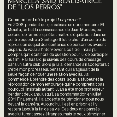
Marcela Said, réalisatrice
de "Los perros"
Comment est né le projet
Los perros
?
En 2008, pendant que je réalisais un documentaire,
El
Mocito
, j’ai fait la connaissance de Juan Morales, ex-
colonel de l’armée, qui était maître d’équitation dans un
centre équestre à Santiago. Il fut le chef d’un centre de
répression duquel des centaines de personnes avaient
disparu. Je voulais l’interviewer à ce titre - mais j’ai
compris qu’il était hors de question pour lui de participer
au film. Par hasard, je suivais des cours de dressage
dans un autre club, alors je lui ai demandé s’il accepterait
d'être mon professeur, pensant qu’il s’agissait de la
seule façon de nouer une relation avec lui. J’ai
commencé à prendre des cours, sous la stupeur et la
réprobation de mon entourage qui ne comprenait pas
pourquoi j’insistais autant. Juan a été mon professeur
pendant deux ans, jusqu’à sa condamnation en juillet
2011. Finalement, il a accepté de témoigner pour nous
devant la caméra. Aujourd'hui, il est en prison et il y
restera jusqu’à la fin de sa vie. Ces deux ans passés
avec lui furent assez étranges, mais je peux témoigner