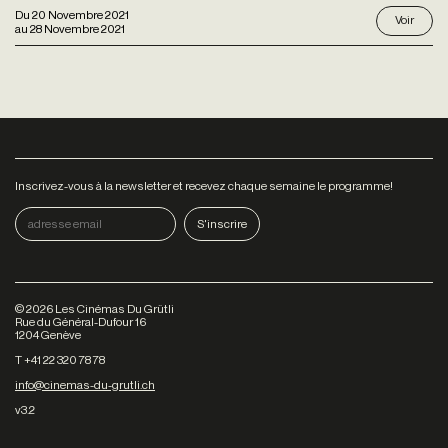
Du
20 Novembre 2021
Voir
au
28 Novembre 2021
Inscrivez-vous à la newsletter et recevez chaque semaine le programme!
©
2026
Les Cinémas Du Grütli
Rue du Général-Dufour 16
1204 Genève
T +41 22 320 78 78
info@cinemas-du-grutli.ch
v3.2