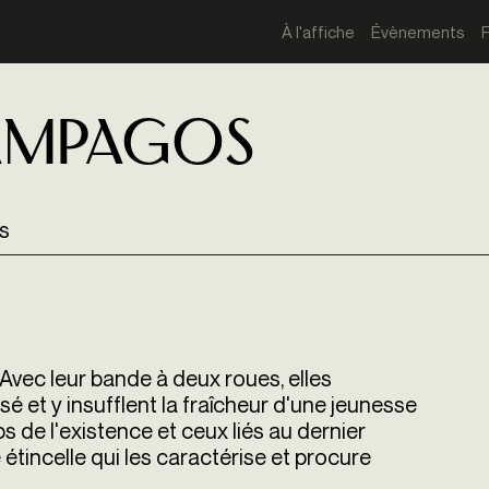
À l'affiche
Évènements
ámpagos
rs
 Avec leur bande à deux roues, elles
é et y insu
ffl
ent la fraîcheur d'une jeunesse
ps de l'existence et ceux liés au dernier
étincelle qui les caractérise et procure