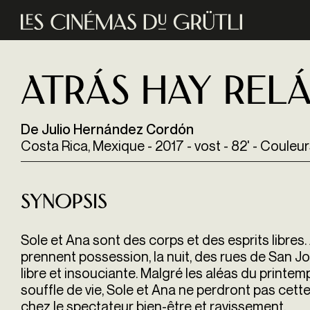
Aller au contenu principal
Atrás hay rel
De Julio Hernández Cordón
Costa Rica, Mexique - 2017 - vost - 82' - Couleu
Synopsis
Sole et Ana sont des corps et des esprits libres.
prennent possession, la nuit, des rues de San Jos
libre et insouciante. Malgré les aléas du printem
sou
ffl
e de vie, Sole et Ana ne perdront pas cette 
chez le spectateur bien-être et ravissement.