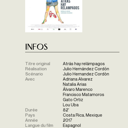
Infos
Titre original
Atrás hay relámpagos
Réalisation
Julio Hernández Cordón
Scénario
Julio Hernandez Cordòn
Avec
Adriana Alvarez
Natalia Arias
Álvaro Marenco
Francisco Matamoros
Gato Ortiz
Lou Uba
Durée
82'
Pays
Costa Rica, Mexique
Année
2017
Langue du film
Espagnol