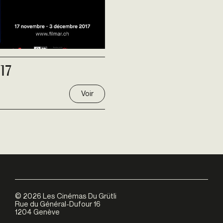
17
Voir
©
2026
Les Cinémas Du Grütli
Rue du Général-Dufour 16
1204 Genève