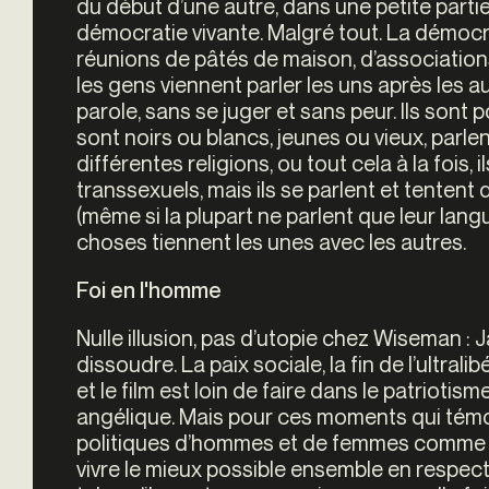
du début d’une autre, dans une petite parti
démocratie vivante. Malgré tout. La démocra
réunions de pâtés de maison, d’associations
les gens viennent parler les uns après les a
parole, sans se juger et sans peur. Ils sont p
sont noirs ou blancs, jeunes ou vieux, parle
différentes religions, ou tout cela à la fois, 
transsexuels, mais ils se parlent et tentent 
(même si la plupart ne parlent que leur langu
choses tiennent les unes avec les autres.
Foi en l'homme
Nulle illusion, pas d’utopie chez Wiseman :
dissoudre. La paix sociale, la fin de l’ultral
et le film est loin de faire dans le patriot
angélique. Mais pour ces moments qui témoi
politiques d’hommes et de femmes comme v
vivre le mieux possible ensemble en respecta