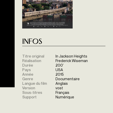
Infos
Titre original
In Jackson Heights
Réalisation
Frederick Wiseman
Durée
200'
Pays
USA
Année
2015
Genre
Documentaire
Langue du film
Anglais
Version
vost
Sous-titres
Français
Support
Numérique