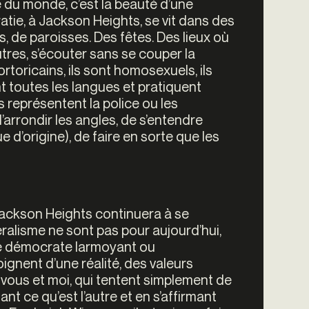
e du monde, c’est la beauté d’une
tie, à Jackson Heights, se vit dans des
, de paroisses. Des fêtes. Des lieux où
utres, s’écouter sans se couper la
ortoricains, ils sont homosexuels, ils
nt toutes les langues et pratiquent
ils représentent la police ou les
d’arrondir les angles, de s’entendre
e d’origine), de faire en sorte que les
 Jackson Heights continuera à se
ibéralisme ne sont pas pour aujourd’hui,
isme démocrate larmoyant ou
gnent d’une réalité, des valeurs
ous et moi, qui tentent simplement de
nt ce qu’est l’autre et en s’affirmant