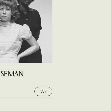
iseman
Voir