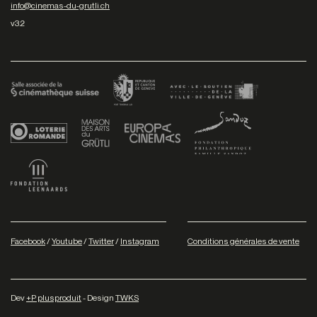
info@cinemas-du-grutli.ch
v3.2
Facebook
/
Youtube
/
Twitter
/
Instagram
Conditions générales de vente
Dev
+P plusproduit
- Design
TWKS