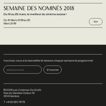
Semaine des Nominés 2018
Du 19 au 25 mars, le meilleur du cinéma suisse !
Du
19 Mars 2018
au
25
Voir
Mars 2018
Inscrivez-vous à la newsletter et recevez chaque semaine le programme!
©
2026
Les Cinémas Du Grütli
Rue du Général-Dufour 16
1204 Genève
T +41 22 320 78 78