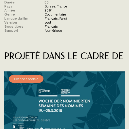
Durée
80'
Pays
Suisse, France
Année
2017
Genre
Documentaire
Langue du film
Français, Farsi
Version
vost
Sous-titres
Français
Support
Numérique
Projeté dans le cadre de
Séance spéciale