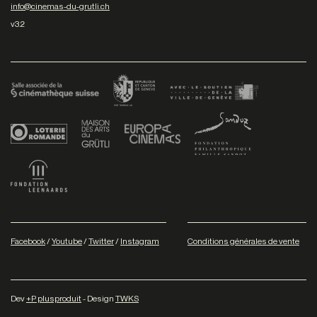
info@cinemas-du-grutli.ch
v3.2
Facebook
/
Youtube
/
Twitter
/
Instagram
Conditions générales de vente
Dev
+P plusproduit
- Design
TWKS