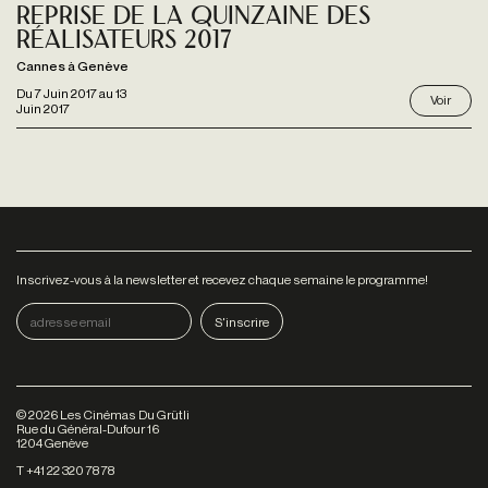
Reprise de la Quinzaine des
Réalisateurs 2017
Cannes à Genève
Du
7 Juin 2017
au
13
Voir
Juin 2017
Inscrivez-vous à la newsletter et recevez chaque semaine le programme!
©
2026
Les Cinémas Du Grütli
Rue du Général-Dufour 16
1204 Genève
T +41 22 320 78 78