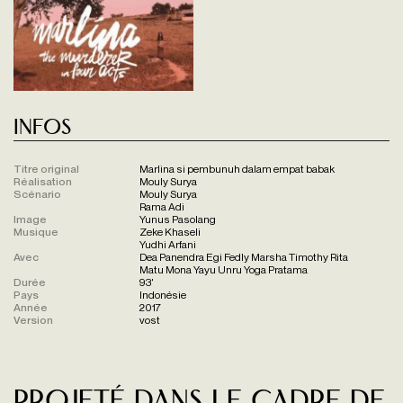
Infos
Titre original
Marlina si pembunuh dalam empat babak
Réalisation
Mouly Surya
Scénario
Mouly Surya
Rama Adi
Image
Yunus Pasolang
Musique
Zeke Khaseli
Yudhi Arfani
Avec
Dea Panendra Egi Fedly Marsha Timothy Rita
Matu Mona Yayu Unru Yoga Pratama
Durée
93'
Pays
Indonésie
Année
2017
Version
vost