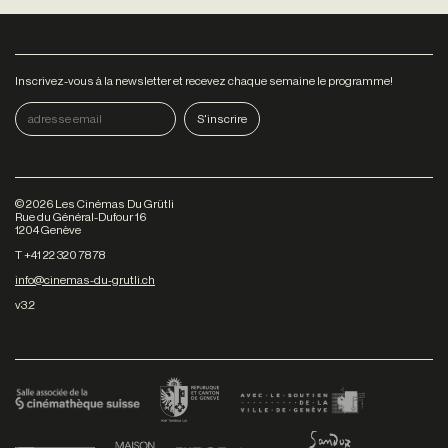
Inscrivez-vous à la newsletter et recevez chaque semaine le programme!
©
2026
Les Cinémas Du Grütli
Rue du Général-Dufour 16
1204 Genève
T +41 22 320 78 78
info@cinemas-du-grutli.ch
v3.2