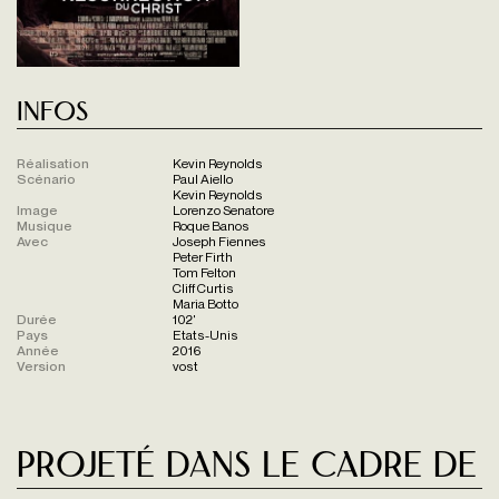
Infos
Réalisation
Kevin Reynolds
Scénario
Paul Aiello
Kevin Reynolds
Image
Lorenzo Senatore
Musique
Roque Banos
Avec
Joseph Fiennes
Peter Firth
Tom Felton
Cliff Curtis
Maria Botto
Durée
102'
Pays
Etats-Unis
Année
2016
Version
vost
Projeté dans le cadre de