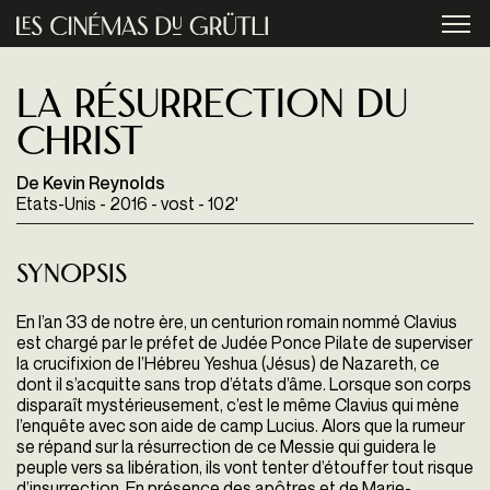
Aller au contenu principal
menu
La Résurrection du
Christ
De Kevin Reynolds
Etats-Unis - 2016 - vost - 102'
Synopsis
En l’an 33 de notre ère, un centurion romain nommé Clavius
est chargé par le préfet de Judée Ponce Pilate de superviser
la crucifixion de l’Hébreu Yeshua (Jésus) de Nazareth, ce
dont il s’acquitte sans trop d’états d’âme. Lorsque son corps
disparaît mystérieusement, c’est le même Clavius qui mène
l’enquête avec son aide de camp Lucius. Alors que la rumeur
se répand sur la résurrection de ce Messie qui guidera le
peuple vers sa libération, ils vont tenter d’étouffer tout risque
d’insurrection. En présence des apôtres et de Marie-