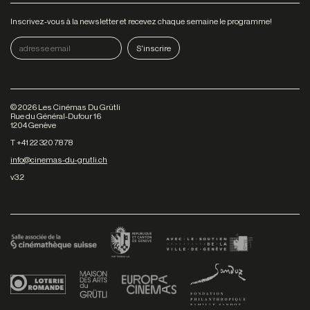
Inscrivez-vous à la newsletter et recevez chaque semaine le programme!
©
2026
Les Cinémas Du Grütli
Rue du Général-Dufour 16
1204 Genève
T +41 22 320 78 78
info@cinemas-du-grutli.ch
v3.2