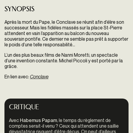
Synopsis
Après la mort du Pape, le Conclave se réunit afin d’élire son
successeur. Mais les fidèles massés sur la place St-Pierre
attendent en vain l’apparition au balcon du nouveau
souverain pontife. Ce dernier ne semble pas prêt à supporter
le poids d’une telle responsabilité...
L’un des plus beaux films de Nanni Moretti, un spectacle
d’une invention constante. Michel Piccoli y est porté par la
grâce.
En lien avec:
Conclave
Critique
Avec
Habemus Papam
, le temps du règlement de
comptes serait-il venu ? Ceux qui attendent une saillie
dévastatrice risquent d’être déçus. On peut d’ailleurs