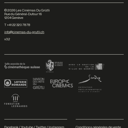
©
2026
Les Cinémas Du Grütli
Rue du Général-Dufour 16
1204 Genève
T +41 22 320 78 78
info@cinemas-du-grutli.ch
v3.2
Facebook
/
Youtube
/
Twitter
/
Instagram
Conditions générales de vente