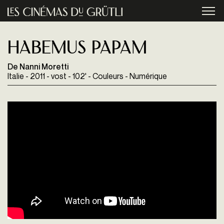
Aller au contenu principal
menu
Habemus Papam
De Nanni Moretti
Italie - 2011 - vost - 102' - Couleurs - Numérique