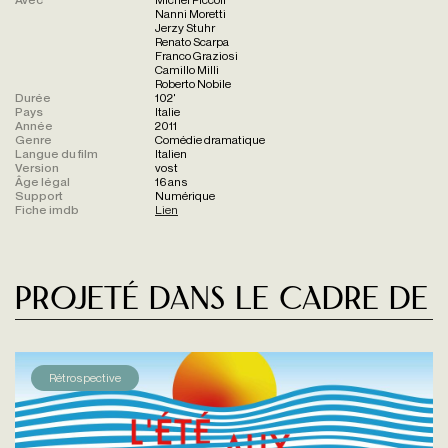
Nanni Moretti
Jerzy Stuhr
Renato Scarpa
Franco Graziosi
Camillo Milli
Roberto Nobile
Durée
102'
Pays
Italie
Année
2011
Genre
Comédie dramatique
Langue du film
Italien
Version
vost
Âge légal
16 ans
Support
Numérique
Fiche imdb
Lien
Projeté dans le cadre de
Rétrospective