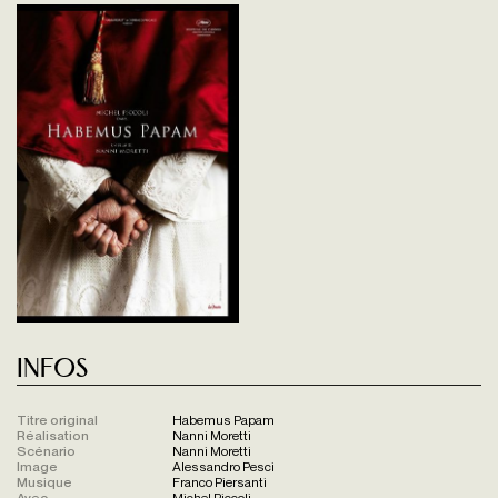
Infos
Titre original
Habemus Papam
Réalisation
Nanni Moretti
Scénario
Nanni Moretti
Image
Alessandro Pesci
Musique
Franco Piersanti
Avec
Michel Piccoli