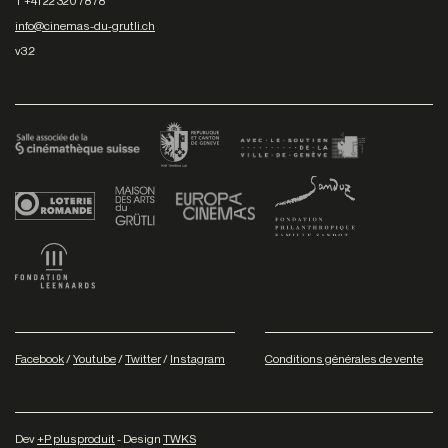
T +41 22 320 78 78
info@cinemas-du-grutli.ch
v3.2
Facebook
/
Youtube
/
Twitter
/
Instagram
Conditions générales de vente
Dev
+P plusproduit
- Design
TWKS