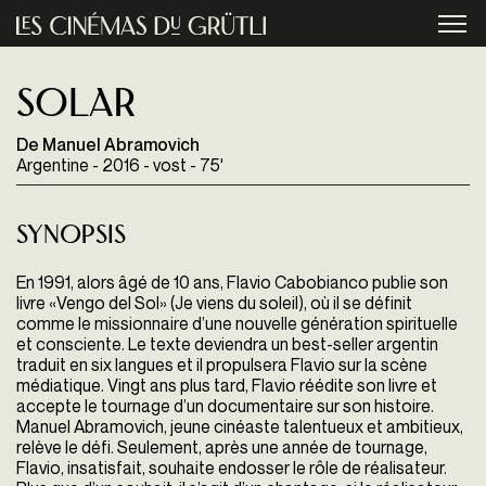
Aller au contenu principal
menu
Solar
De Manuel Abramovich
Argentine - 2016 - vost - 75'
Synopsis
En 1991, alors âgé de 10 ans, Flavio Cabobianco publie son
livre «Vengo del Sol» (Je viens du soleil), où il se définit
comme le missionnaire d’une nouvelle génération spirituelle
et consciente. Le texte deviendra un best-seller argentin
traduit en six langues et il propulsera Flavio sur la scène
médiatique. Vingt ans plus tard, Flavio réédite son livre et
accepte le tournage d’un documentaire sur son histoire.
Manuel Abramovich, jeune cinéaste talentueux et ambitieux,
relève le défi. Seulement, après une année de tournage,
Flavio, insatisfait, souhaite endosser le rôle de réalisateur.