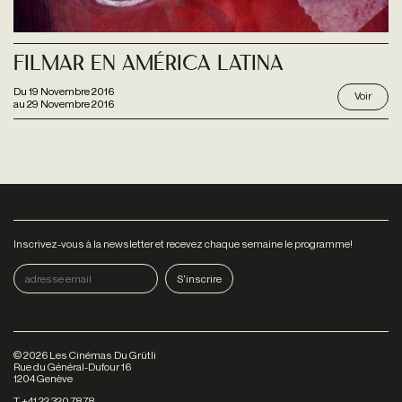
Filmar En América Latina
Du
19 Novembre 2016
Voir
au
29 Novembre 2016
Inscrivez-vous à la newsletter et recevez chaque semaine le programme!
©
2026
Les Cinémas Du Grütli
Rue du Général-Dufour 16
1204 Genève
T +41 22 320 78 78