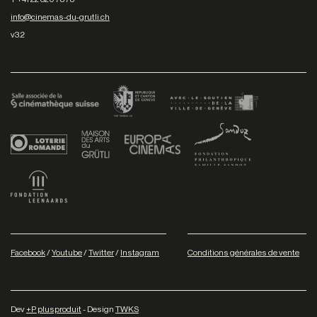
info@cinemas-du-grutli.ch
v3.2
Facebook
/
Youtube
/
Twitter
/
Instagram
Conditions générales de vente
Dev
+P plusproduit
- Design
TWKS