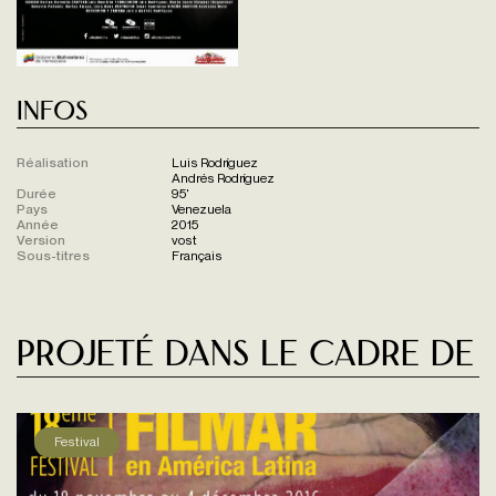
Infos
Réalisation
Luis Rodríguez
Andrés Rodríguez
Durée
95'
Pays
Venezuela
Année
2015
Version
vost
Sous-titres
Français
Projeté dans le cadre de
Festival