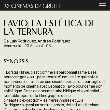
Aller au contenu principal
menu
Favio, la estética de
la ternura
De Luis Rodríguez, Andrés Rodríguez
Venezuela - 2015 - vost - 95'
Synopsis
« Lorsqu’il filme, c’est comme s’il pardonnait l’âme à ses
personnages » ou « père absolu d’une lumière qui reste à
comprendre » – c’est ce que disent ceux qui ont partagé des
moments de cinéma avec Leonardo Fávio pour cerner son
esthétique. Dans ce documentaire biblique et existentiel –
véritable leçon de la filmographie de ce
cinéaste d’exception – les frères Andrés et Luis
Rodriguez signent un portrait précis, délicat et attachant.
Des fragments choisis de chacun des films du