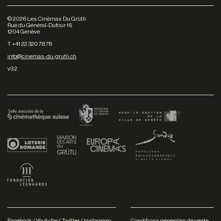
©
2026
Les Cinémas Du Grütli
Rue du Général-Dufour 16
1204 Genève
T +41 22 320 78 78
info@cinemas-du-grutli.ch
v3.2
Facebook
/
Youtube
/
Twitter
/
Instagram
Conditions générales de vente