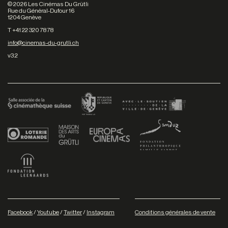
©
2026
Les Cinémas Du Grütli
Rue du Général-Dufour 16
1204 Genève
T +41 22 320 78 78
info@cinemas-du-grutli.ch
v3.2
Facebook
/
Youtube
/
Twitter
/
Instagram
Conditions générales de vente