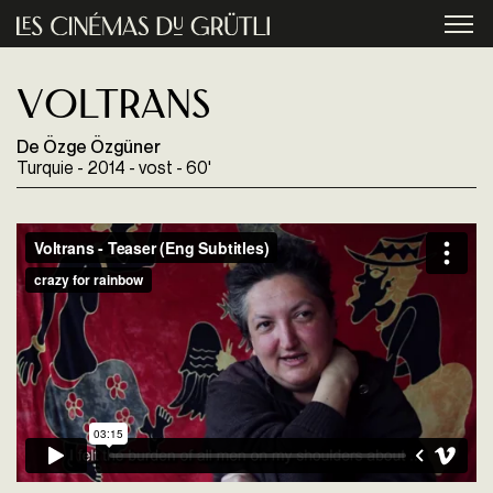
Aller au contenu principal
menu
Voltrans
De Özge Özgüner
Turquie - 2014 - vost - 60'