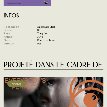
Infos
Réalisation
Özge Özgüner
Durée
60'
Pays
Turquie
Année
2014
Genre
Documentaire
Version
vost
Projeté dans le cadre de
Festival