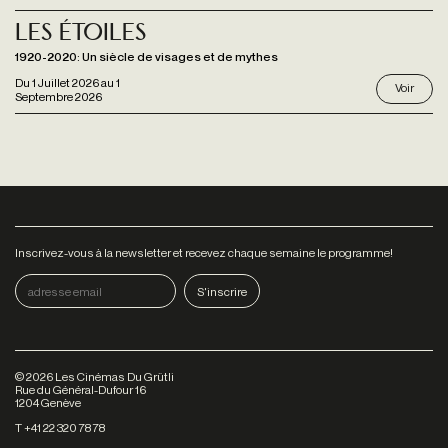
Les étoiles
1920-2020: Un siècle de visages et de mythes
Du
1 Juillet 2026
au
1
Voir
Septembre 2026
Inscrivez-vous à la newsletter et recevez chaque semaine le programme!
©
2026
Les Cinémas Du Grütli
Rue du Général-Dufour 16
1204 Genève
T +41 22 320 78 78