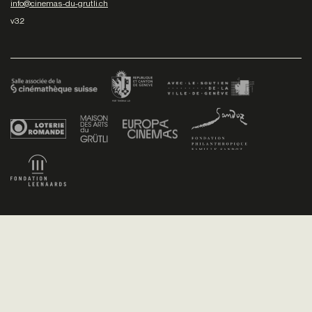
info@cinemas-du-grutli.ch
v3.2
Facebook
/
Youtube
/
Twitter
/
Instagram
Conditions générales de vente
Dev
+P plusproduit
- Design
TWKS