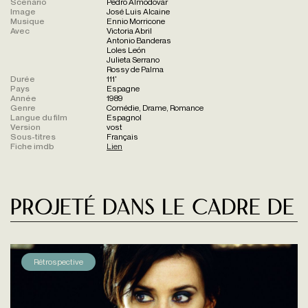
Scénario
Pedro Almodovar
Image
José Luis Alcaine
Musique
Ennio Morricone
Avec
Victoria Abril
Antonio Banderas
Loles León
Julieta Serrano
Rossy de Palma
Durée
111'
Pays
Espagne
Année
1989
Genre
Comédie, Drame, Romance
Langue du film
Espagnol
Version
vost
Sous-titres
Français
Fiche imdb
Lien
Projeté dans le cadre de
Rétrospective