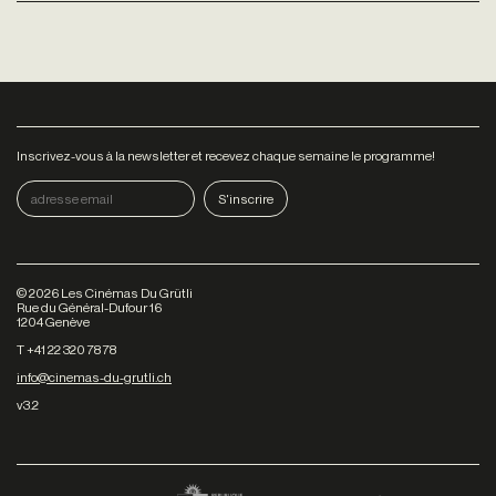
Inscrivez-vous à la newsletter et recevez chaque semaine le programme!
©
2026
Les Cinémas Du Grütli
Rue du Général-Dufour 16
1204 Genève
T +41 22 320 78 78
info@cinemas-du-grutli.ch
v3.2