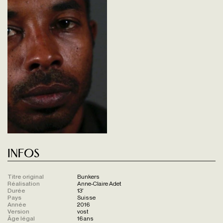
Infos
Titre original
Bunkers
Réalisation
Anne-Claire Adet
Durée
13'
Pays
Suisse
Année
2016
Version
vost
Âge légal
16 ans