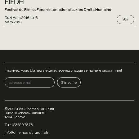
Fifdh
Festival du Film et Forum International sur les Droits Humains
Du
4 Mars 2016
au
13
Voir
Mars 2016
Inscrivez-vous à la newsletter et recevez chaque semaine le programme!
©
2026
Les Cinémas Du Grütli
Rue du Général-Dufour 16
1204 Genève
T +41 22 320 78 78
info@cinemas-du-grutli.ch