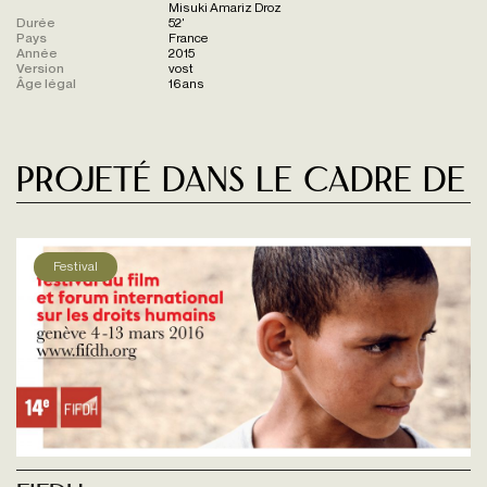
Misuki Amariz Droz
Durée
52'
Pays
France
Année
2015
Version
vost
Âge légal
16 ans
Projeté dans le cadre de
Festival