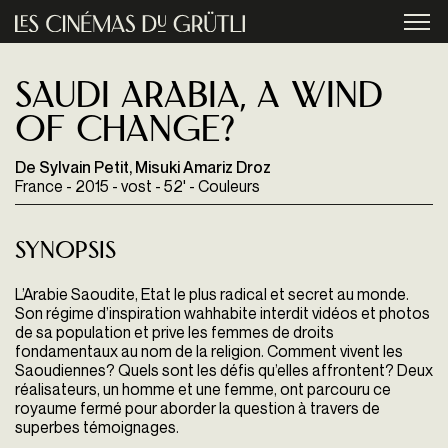
Aller au contenu principal
menu
Saudi Arabia, A wind
of change?
De Sylvain Petit, Misuki Amariz Droz
France - 2015 - vost - 52' - Couleurs
Synopsis
L’Arabie Saoudite, Etat le plus radical et secret au monde.
Son régime d’inspiration wahhabite interdit vidéos et
photos
de sa population et prive les femmes de droits
fon
damentaux au nom de la religion. Comment vivent les
Saoudiennes? Quels sont les défis qu’elles affrontent? Deux
réalisateurs, un homme et une femme, ont parcouru
ce
royaume fermé pour aborder la question à travers de
superbes témoignages.