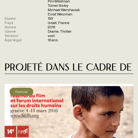
Pini Mitelman
Tomer Sisley
Michael Warshaviak
Einat Weizman
Durée
153'
Pays
Israël, France
Année
2015
Genre
Drame, Thriller
Version
vost
Âge légal
16 ans
Projeté dans le cadre de
Festival