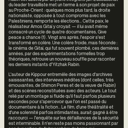
du leader travailliste met un terme à son projet de paix
au Proche-Orient : quelques mois plus tard, la droite
nationaliste, opposée à tout compromis avec les
Palestiniens, remporte les élections... Cette paix, le
réalisateur Amos Gitaï y croyait — il lui avait même
consacré un cycle de quatre documentaires,
Give
peace a chance
(1) . Vingt ans après, l'espoir s'est
transformé en colère. Une colère froide, mais féconde :
le cinéma de Gitaï, qui fut souvent plombé, ces dernières
années, par des expérimentations formelles trop
théoriques, retrouve un nouveau souffle pour raconter
les derniers instants d'Yitzhak Rabin.
L'auteur de
Kippour
entremêle des images d'archives
saisissantes, des interviews inédites (dont celles, très
émouvantes, de Shimon Peres et de la veuve de Rabin)
et des scènes reconstituées avec des acteurs. Le tout
relié par un montage si fluide qu'il faut parfois plusieurs
secondes pour s'apercevoir que l'on est passé du
documentaire à la fiction... Le film, d'une théâtralité et
d'une solennité parfois intimidantes, aurait gagné à être
raccourci — l'enquête sur les défaillances de la sécurité
est interminable. Il n'en reste pas moins passionnant par