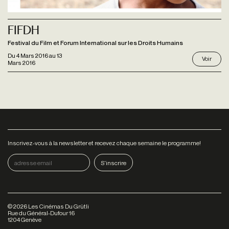
Fifdh
Festival du Film et Forum International sur les Droits Humains
Du
4 Mars 2016
au
13
Voir
Mars 2016
Inscrivez-vous à la newsletter et recevez chaque semaine le programme!
©
2026
Les Cinémas Du Grütli
Rue du Général-Dufour 16
1204 Genève