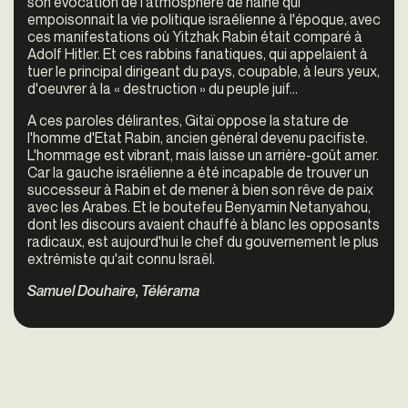
son évocation de l'atmosphère de haine qui
empoisonnait la vie politique israélienne à l'époque, avec
ces manifestations où Yitzhak Rabin était comparé à
Adolf Hitler. Et ces rabbins fanatiques, qui appelaient à
tuer le principal dirigeant du pays, coupable, à leurs yeux,
d'oeuvrer à la
« destruction »
du peuple juif...
A ces paroles délirantes, Gitaï oppose la stature de
l'homme d'Etat Rabin, ancien général devenu pacifiste.
L'hommage est vibrant, mais laisse un arrière-goût amer.
Car la gauche israélienne a été incapable de trouver un
successeur à Rabin et de mener à bien son rêve de paix
avec les Arabes. Et le boutefeu Benyamin Netanyahou,
dont les discours avaient chauffé à blanc les opposants
radicaux, est aujourd'hui le chef du gouvernement le plus
extrémiste qu'ait connu Israël.
Samuel Douhaire, Télérama