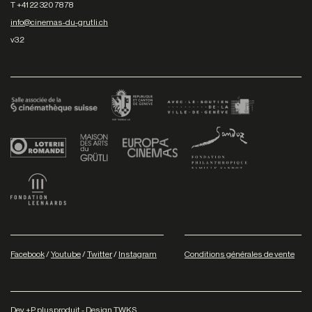
T +41 22 320 78 78
info@cinemas-du-grutli.ch
v3.2
Facebook
/
Youtube
/
Twitter
/
Instagram
Conditions générales de vente
Dev
+P plusproduit
- Design
TWKS