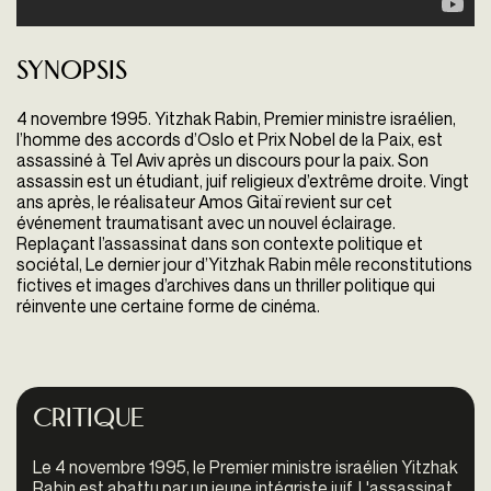
Synopsis
4 novembre 1995. Yitzhak Rabin, Premier ministre israé
lien,
l’homme des accords d’Oslo et Prix Nobel de la Paix, est
assassiné à Tel Aviv après un discours pour la paix. Son
assassin est un étudiant, juif religieux d’extrême droite. Vingt
ans après, le réalisateur Amos Gitaï revient sur cet
évé
nement traumatisant avec un nouvel éclairage.
Replaçant
l’assassinat dans son contexte politique et
sociétal,
Le dernier jour d’Yitzhak Rabin
mêle reconstitutions
fictives et
images d’archives dans un thriller politique qui
réinvente une certaine forme de cinéma.
Critique
Le 4 novembre 1995, le Premier ministre israélien Yitzhak
Rabin est abattu par un jeune intégriste juif. L'assassinat