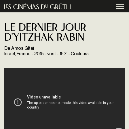
Aller au contenu principal
menu
Le dernier jour
d'Yitzhak Rabin
De Amos Gitaï
Israël, France - 2015 - vost - 153' - Couleurs