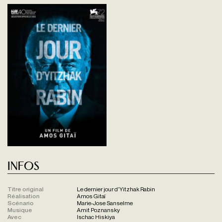
Infos
Titre original
Le dernier jour d'Yitzhak Rabin
Réalisation
Amos Gitaï
Scénario
Marie-Jose Sanselme
Musique
Amit Poznansky
Avec
Ischac Hiskiya