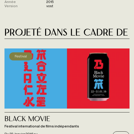
Année
2015
Version
vost
Projeté dans le cadre de
Festival
Black Movie
Festival international de films indépendants
Du
22 Janvier 2016
au