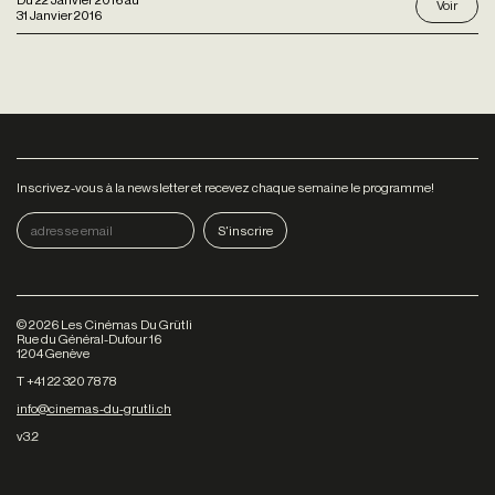
Voir
31 Janvier 2016
Inscrivez-vous à la newsletter et recevez chaque semaine le programme!
©
2026
Les Cinémas Du Grütli
Rue du Général-Dufour 16
1204 Genève
T +41 22 320 78 78
info@cinemas-du-grutli.ch
v3.2