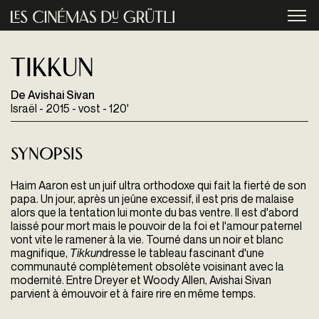
Aller au contenu principal
menu
Tikkun
De Avishai Sivan
Israël - 2015 - vost - 120'
Synopsis
Haim Aaron est un juif ultra orthodoxe qui fait la fierté de son
papa. Un jour, après un jeûne excessif, il est pris de malaise
alors que la tentation lui monte du bas ventre. Il est d'abord
laissé pour mort mais le pouvoir de la foi et l'amour paternel
vont vite le ramener à la vie.
Tourné dans un noir et blanc
magnifique,
Tikkun
dresse le tableau fascinant d'une
communauté complètement obsolète voisinant avec la
modernité. Entre Dreyer et Woody Allen, Avishai Sivan
parvient à émouvoir et à faire rire en même temps.