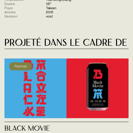
Durée
137'
Pays
Taïwan
Année
2015
Version
vost
Projeté dans le cadre de
Festival
Black Movie