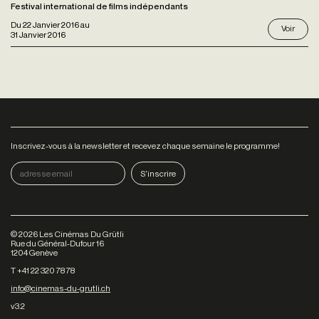
Festival international de films indépendants
Du
22 Janvier 2016
au
Voir
31 Janvier 2016
Inscrivez-vous à la newsletter et recevez chaque semaine le programme!
©
2026
Les Cinémas Du Grütli
Rue du Général-Dufour 16
1204 Genève
T +41 22 320 78 78
info@cinemas-du-grutli.ch
v3.2